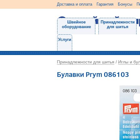
Доставка и оплата
Гарантия
Бонусы
П
Швейное
Принадлежности
оборудование
для шитья
Услуги
Принадлежности для шитья
Иглы и бу
/
Булавки Prym 086103