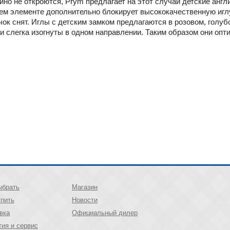
йно не откроются, Prym предлагает на этот случай детские англ
м элементе дополнительно блокирует высококачественную игл
чок снят. Иглы с детским замком предлагаются в розовом, голуб
и слегка изогнуты в одном направлении. Таким образом они оп
ыбрать
Магазин
упить
Новости
вка
Официальный дилер
тия и сервис