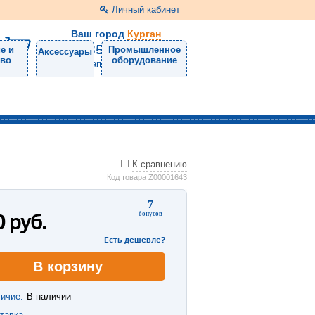
Личный кабинет
Ваш город
Курган
8 (3522) 46-05-10
е и
Промышленное
Аксессуары
тво
оборудование
Напишите нам
К сравнению
Код товара Z00001643
7
0
руб.
бонусов
Есть дешевле?
В корзину
ичие:
В наличии
тавка