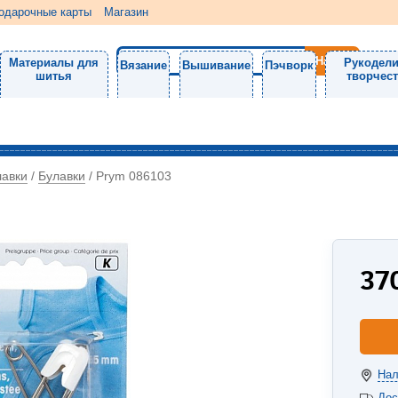
одарочные карты
Магазин
Материалы для
Рукодели
Вязание
Вышивание
Пэчворк
шитья
творчес
лавки
Булавки
/
/
Prym 086103
37
Нал
Дос