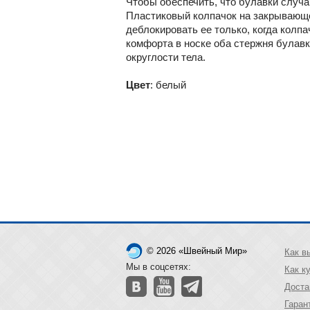
Чтобы обеспечить, что булавки случа
Пластиковый колпачок на закрывающе
деблокировать ее только, когда колпа
комфорта в носке оба стержня булавк
округлости тела.
Цвет
: белый
© 2026 «Швейный Мир»
Как в
Мы в соцсетях:
Как к
Доста
Гаран