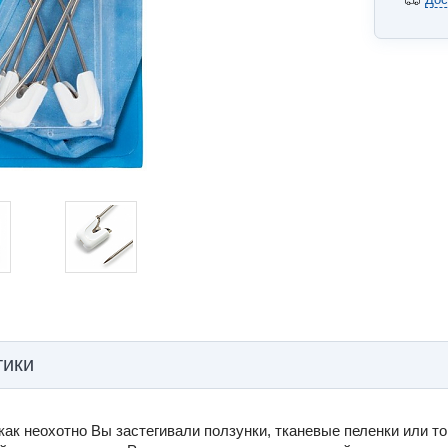
тики
 как неохотно Вы застегивали ползунки, тканевые пеленки или т