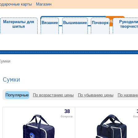
одарочные карты
Магазин
Материалы для
Рукодели
Вязание
Вышивание
Пэчворк
шитья
творчес
Сумки
Сумки
Популярные
По возрастанию цены
По убыванию цены
По назван
38
бонусов
бо