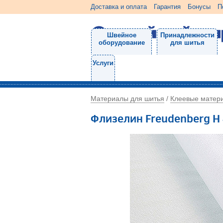
Доставка и оплата
Гарантия
Бонусы
П
Швейное
Принадлежности
оборудование
для шитья
Услуги
Материалы для шитья
Клеевые матер
/
Флизелин Freudenberg H