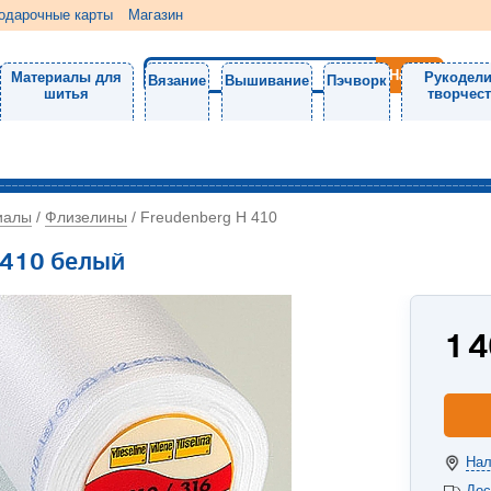
одарочные карты
Магазин
Материалы для
Рукодели
Вязание
Вышивание
Пэчворк
шитья
творчес
иалы
Флизелины
/
/
Freudenberg H 410
 410 белый
1 
Нал
Дос