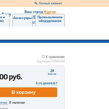
Личный кабинет
Ваш город
Курган
8 (3522) 46-05-10
е и
Промышленное
Аксессуары
тво
оборудование
Напишите нам
К сравнению
Код товара Z00001918
28
400
руб.
бонусов
Есть дешевле?
В корзину
ичие:
В наличии
тавка