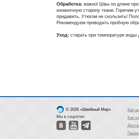
Обработка:
важно! Швы по длине про
изнаночную сторону ткани. Горячим ут
придавить. Утюгом не скользить! Пол
Рекомендуем проводить пробную обра
Уход:
стирать при температуре воды 
© 2026 «Швейный Мир»
Как в
Мы в соцсетях:
Как к
Доста
Гаран