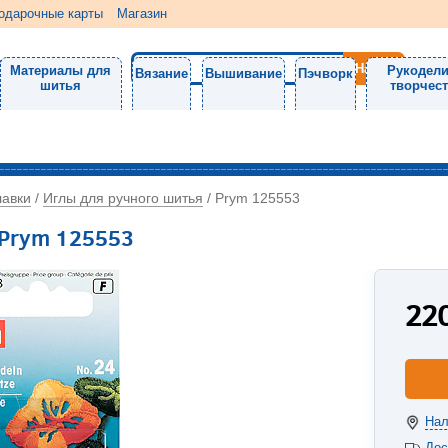
одарочные карты
Магазин
Материалы для
Рукодели
Вязание
Вышивание
Пэчворк
шитья
творчес
лавки
Иглы для ручного шитья
/
/
Prym 125553
 Prym 125553
22
Нал
Дос