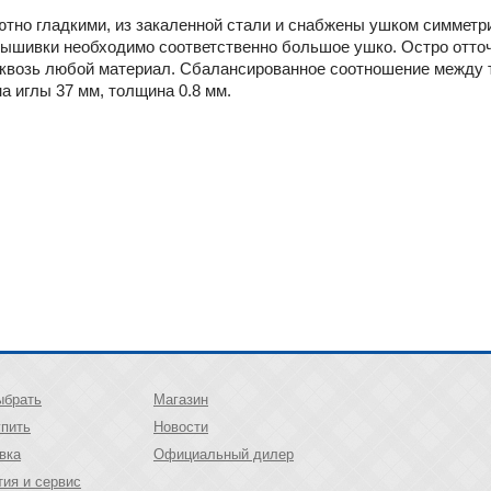
тно гладкими, из закаленной стали и снабжены ушком симметр
вышивки необходимо соответственно большое ушко. Остро отточ
сквозь любой материал. Сбалансированное соотношение между 
а иглы 37 мм, толщина 0.8 мм.
ыбрать
Магазин
упить
Новости
вка
Официальный дилер
тия и сервис