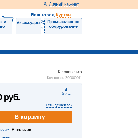
Личный кабинет
Ваш город
Курган
8 (3522) 46-05-10
е и
Промышленное
Аксессуары
тво
оборудование
Напишите нам
К сравнению
Код товара Z00000011
4
0
руб.
бонуса
Есть дешевле?
В корзину
ичие:
В наличии
тавка