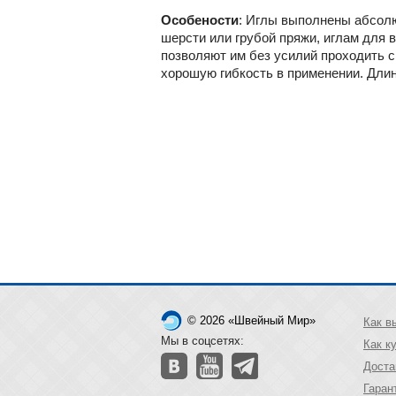
Особености
: Иглы выполнены абсолю
шерсти или грубой пряжи, иглам для 
позволяют им без усилий проходить 
хорошую гибкость в применении. Длин
© 2026 «Швейный Мир»
Как в
Мы в соцсетях:
Как к
Доста
Гаран