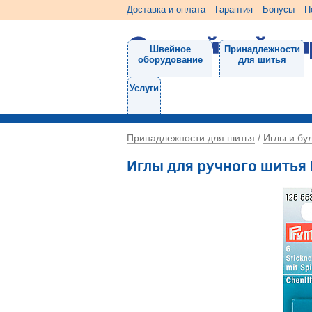
Доставка и оплата
Гарантия
Бонусы
П
Швейное
Принадлежности
оборудование
для шитья
Услуги
Принадлежности для шитья
Иглы и бу
/
Иглы для ручного шитья