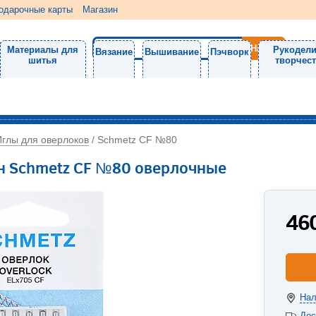
одарочные карты
Магазин
Материалы для
Рукодели
Вязание
Вышивание
Пэчворк
шитья
творчес
Иглы для оверлоков
/
Schmetz CF №80
н Schmetz CF №80 оверлочные
46
Нал
Дос