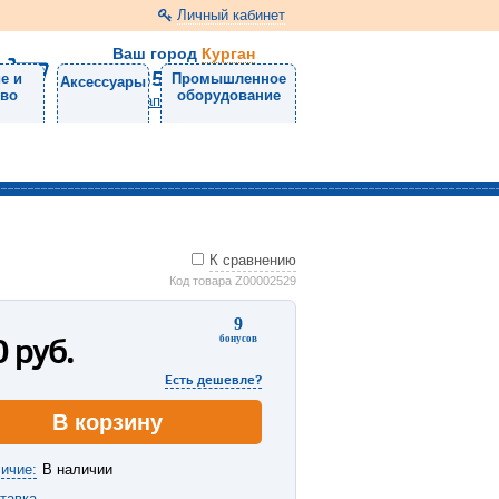
Личный кабинет
Ваш город
Курган
8 (3522) 46-05-10
е и
Промышленное
Аксессуары
тво
оборудование
Напишите нам
К сравнению
Код товара Z00002529
9
0
руб.
бонусов
Есть дешевле?
В корзину
ичие:
В наличии
тавка