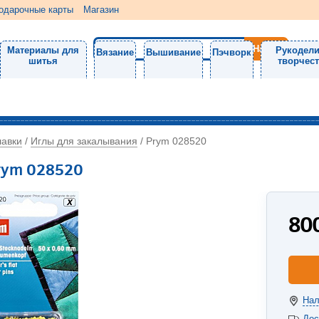
одарочные карты
Магазин
Материалы для
Рукодели
Вязание
Вышивание
Пэчворк
шитья
творчес
лавки
Иглы для закалывания
/
/
Prym 028520
rym 028520
80
Нал
Дос