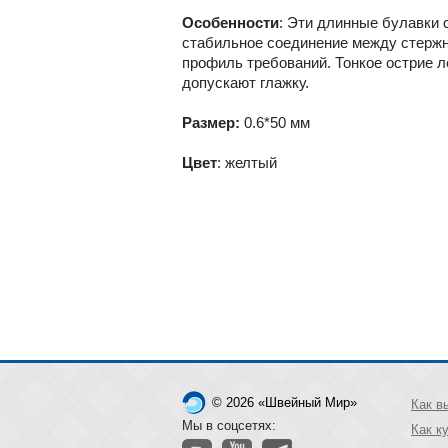
Особенности
: Эти длинные булавки 
стабильное соединение между стержн
профиль требований. Тонкое острие л
допускают глажку.
Размер:
0.6*50 мм
Цвет
: желтый
© 2026 «Швейный Мир»
Как в
Мы в соцсетях:
Как к