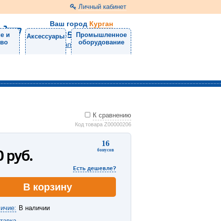
Личный кабинет
Ваш город
Курган
8 (3522) 46-05-10
е и
Промышленное
Аксессуары
тво
оборудование
Напишите нам
К сравнению
Код товара Z00000206
16
0
руб.
бонусов
Есть дешевле?
В корзину
ичие:
В наличии
тавка