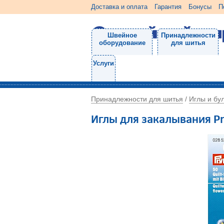
Доставка и оплата
Гарантия
Бонусы
П
Швейное
Принадлежности
оборудование
для шитья
Услуги
Принадлежности для шитья
Иглы и бу
/
Иглы для закалывания P