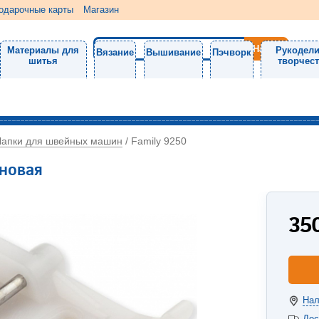
одарочные карты
Магазин
Материалы для
Рукодели
Вязание
Вышивание
Пэчворк
шитья
творчес
Лапки для швейных машин
/
Family 9250
оновая
35
Нал
Дос