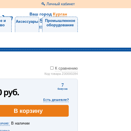
Личный кабинет
Ваш город
Курган
8 (3522) 46-05-10
е и
Промышленное
Аксессуары
тво
оборудование
Напишите нам
К сравнению
Код товара Z00000284
7
0
руб.
бонусов
Есть дешевле?
В корзину
ичие:
В наличии
тавка