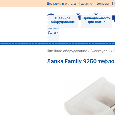
Доставка и оплата
Гарантия
Бонусы
П
Швейное
Принадлежности
оборудование
для шитья
Услуги
Швейное оборудование
Аксессуары
/
/
Лапка Family 9250 тефл