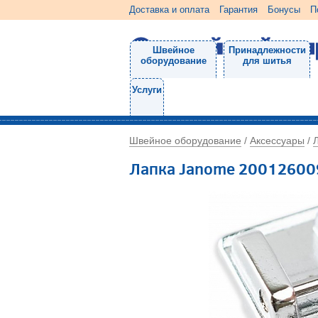
Доставка и оплата
Гарантия
Бонусы
П
Швейное
Принадлежности
оборудование
для шитья
Услуги
Швейное оборудование
Аксессуары
/
/
Лапка Janome 20012600