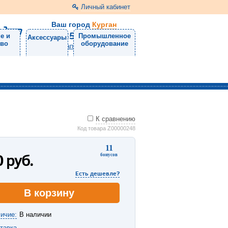
Личный кабинет
Ваш город
Курган
8 (3522) 46-05-10
е и
Промышленное
Аксессуары
тво
оборудование
Напишите нам
К сравнению
Код товара Z00000248
11
0
руб.
бонусов
Есть дешевле?
В корзину
ичие:
В наличии
тавка