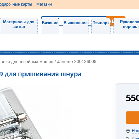
одарочные карты
Магазин
Материалы для
Рукодели
Вязание
Вышивание
Пэчворк
шитья
творчес
Лапки для швейных машин
/
Janome 200126009
9 для пришивания шнура
55
Нал
Дос