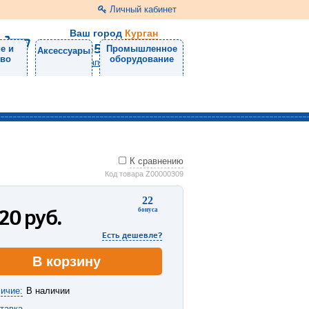
Личный кабинет
Ваш город
Курган
8 (3522) 46-05-10
е и
Промышленное
Аксессуары
тво
оборудование
Напишите нам
К сравнению
Код товара Z00000309
22
120
руб.
бонуса
Есть дешевле?
В корзину
ичие:
В наличии
тавка