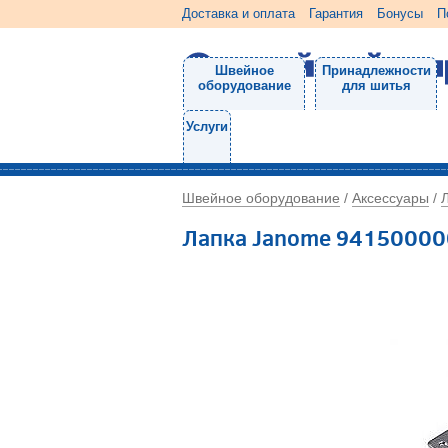
Доставка и оплата
Гарантия
Бонусы
П
Швейное
Принадлежности
оборудование
для шитья
Услуги
Швейное оборудование
Аксессуары
/
/
Лапка Janome 94150000