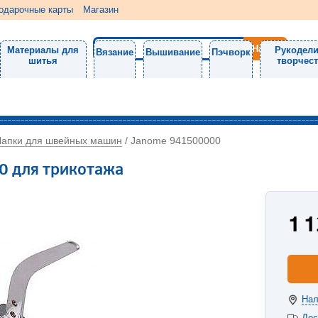
одарочные карты
Магазин
Материалы для
Рукодели
Вязание
Вышивание
Пэчворк
шитья
творчес
Лапки для швейных машин
/
Janome 941500000
0 для трикотажа
1 
Нал
Дос