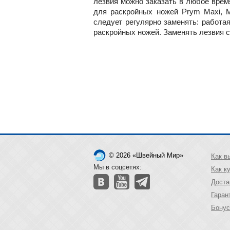
лезвия можно заказать в любое врем
для раскройных ножей Prym Maxi, Ma
следует регулярно заменять: работа
раскройных ножей. Заменять лезвия с
© 2026 «Швейный Мир»
Как в
Мы в соцсетях:
Как к
Доста
Гаран
Бонус