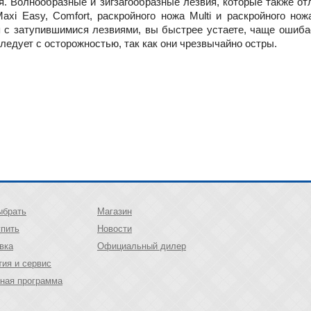
я. Волнообразные и зигзагообразные лезвия, которые также от
xi Easy, Comfort, раскройного ножа Multi и раскройного но
я с затупившимися лезвиями, вы быстрее устаете, чаще ошиба
ледует с осторожностью, так как они чрезвычайно остры.
ыбрать
Магазин
упить
Новости
вка
Официальный дилер
тия и сервис
ная программа