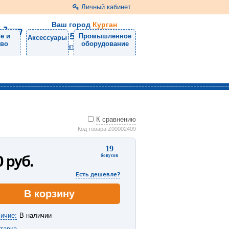
Личный кабинет
Ваш город
Курган
8 (3522) 46-05-10
е и
Промышленное
Аксессуары
тво
оборудование
Напишите нам
К сравнению
Код товара Z00002409
19
0
руб.
бонусов
Есть дешевле?
В корзину
ичие:
В наличии
тавка