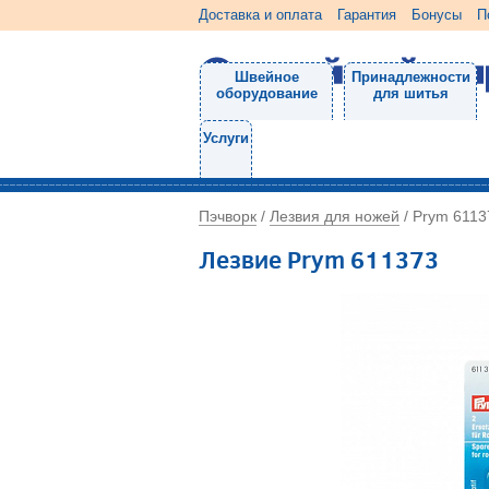
Доставка и оплата
Гарантия
Бонусы
П
Швейное
Принадлежности
оборудование
для шитья
Услуги
Пэчворк
Лезвия для ножей
/
/
Prym 6113
Лезвие Prym 611373