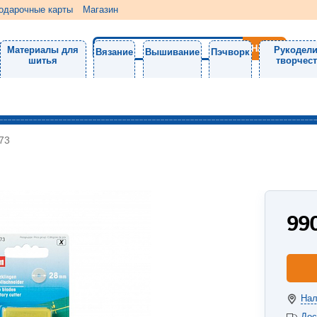
одарочные карты
Магазин
Материалы для
Рукодели
Вязание
Вышивание
Пэчворк
шитья
творчес
73
99
Нал
Дос