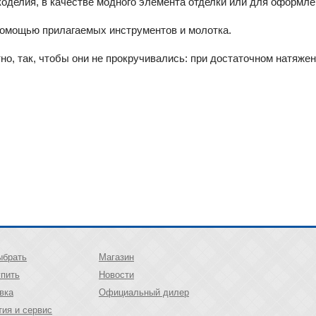
оделия, в качестве модного элемента отделки или для оформле
омощью прилагаемых инструментов и молотка.
о, так, чтобы они не прокручивались: при достаточном натяже
ыбрать
Магазин
упить
Новости
вка
Официальный дилер
тия и сервис