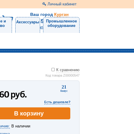
Личный кабинет
Ваш город
Курган
8 (3522) 46-05-10
е и
Промышленное
Аксессуары
тво
оборудование
Напишите нам
К сравнению
Код товара Z00000547
21
060
руб.
бонус
Есть дешевле?
В корзину
ичие:
В наличии
тавка