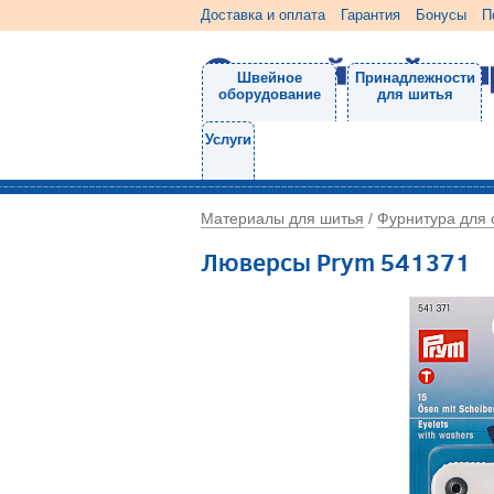
Доставка и оплата
Гарантия
Бонусы
П
Швейное
Принадлежности
оборудование
для шитья
Услуги
Материалы для шитья
Фурнитура для
/
Люверсы Prym 541371