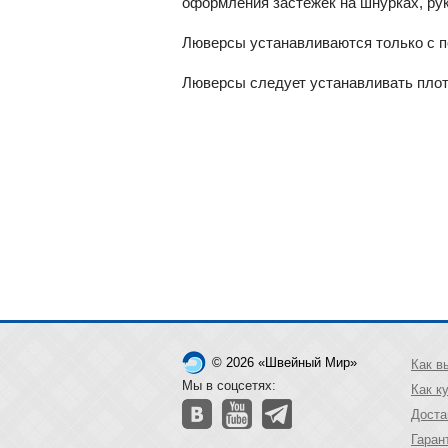
оформления застежек на шнурках, рук
Люверсы устанавливаются только с п
Люверсы следует устанавливать плотн
© 2026 «Швейный Мир»
Как в
Мы в соцсетях:
Как к
Доста
Гаран