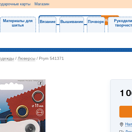
одарочные карты
Магазин
Материалы для
Рукодели
Вязание
Вышивание
Пэчворк
шитья
творчес
 одежды
Люверсы
/
/
Prym 541371
1 
Нал
Дос