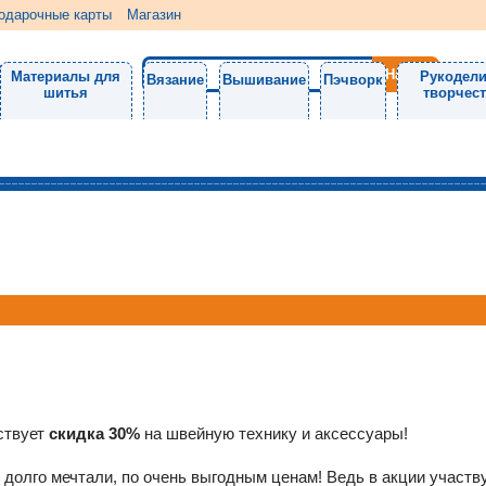
одарочные карты
Магазин
Материалы для
Рукодели
Вязание
Вышивание
Пэчворк
шитья
творчес
ствует
скидка 30%
на швейную технику и аксессуары!
 долго мечтали, по очень выгодным ценам! Ведь в акции участв