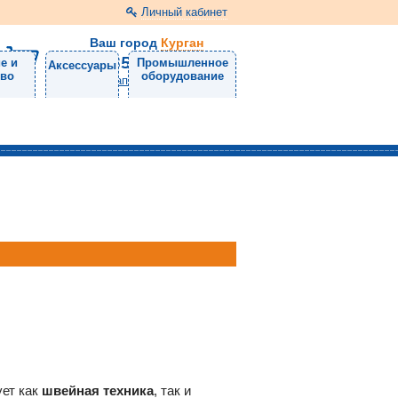
Личный кабинет
Ваш город
Курган
8 (3522) 46-05-10
е и
Промышленное
Аксессуары
тво
оборудование
Напишите нам
ует как
швейная техника
, так и