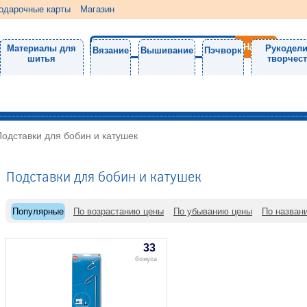
одарочные карты
Магазин
Материалы для
Рукодели
Вязание
Вышивание
Пэчворк
шитья
творчес
Подставки для бобин и катушек
Подставки для бобин и катушек
Популярные
По возрастанию цены
По убыванию цены
По назван
33
бонуса