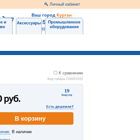
Личный кабинет
Ваш город
Курган
8 (3522) 46-05-10
е и
Промышленное
Аксессуары
тво
оборудование
Напишите нам
К сравнению
Код товара Z00001915
19
0
руб.
бонусов
Есть дешевле?
В корзину
ичие:
В наличии
тавка