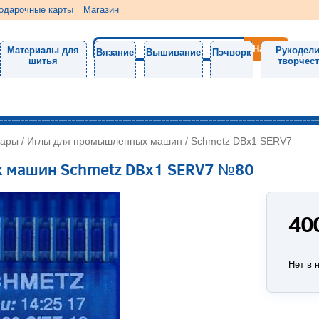
одарочные карты
Магазин
Материалы для
Рукодели
Вязание
Вышивание
Пэчворк
шитья
творчес
уары
Иглы для промышленных машин
/
/
Schmetz DBx1 SERV7
 машин Schmetz DBx1 SERV7 №80
40
Нет в 