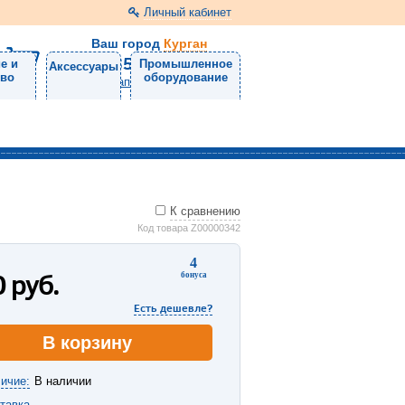
Личный кабинет
Ваш город
Курган
8 (3522) 46-05-10
е и
Промышленное
Аксессуары
тво
оборудование
Напишите нам
К сравнению
Код товара Z00000342
4
0
руб.
бонуса
Есть дешевле?
В корзину
ичие:
В наличии
тавка