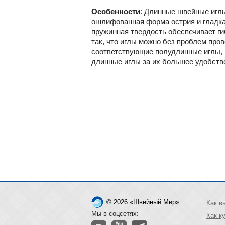
Особенности
: Длинные швейные иглы
ошлифованная форма острия и гладкая
пружинная твердость обеспечивает ги
так, что иглы можно без проблем про
соответствующие полудлинные иглы, 
длинные иглы за их большее удобство
© 2026 «Швейный Мир»
Как в
Мы в соцсетях:
Как к