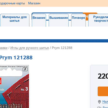
одарочные карты
Магазин
Материалы для
Рукодели
Вязание
Вышивание
Пэчворк
шитья
творчес
лавки
Иглы для ручного шитья
/
/
Prym 121288
 Prym 121288
22
Нал
Дос