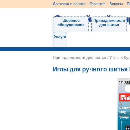
Доставка и оплата
Гарантия
Бонусы
П
Швейное
Принадлежности
оборудование
для шитья
Услуги
Принадлежности для шитья
Иглы и бу
/
Иглы для ручного шитья