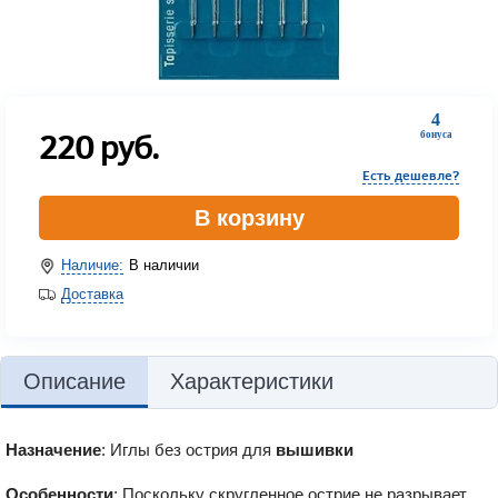
4
220
руб.
бонуса
Есть дешевле?
В корзину
Наличие:
В наличии
Доставка
Описание
Характеристики
Назначение
: Иглы без острия для
вышивки
Особенности
: Поскольку скругленное острие не разрывает