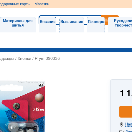
одарочные карты
Магазин
Материалы для
Рукодели
Вязание
Вышивание
Пэчворк
шитья
творчес
 одежды
Кнопки
/
/
Prym 390336
1 
Нал
Дос