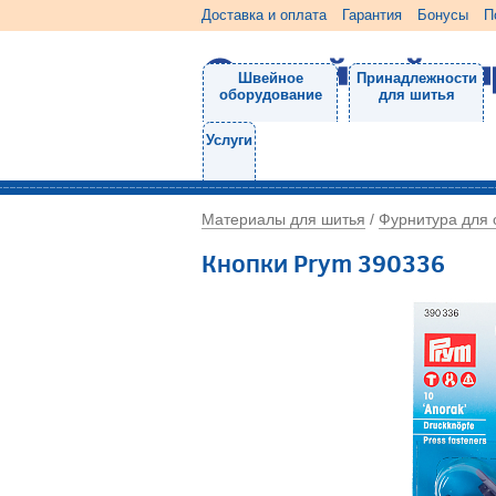
Доставка и оплата
Гарантия
Бонусы
П
Швейное
Принадлежности
оборудование
для шитья
Услуги
Материалы для шитья
Фурнитура для
/
Кнопки Prym 390336