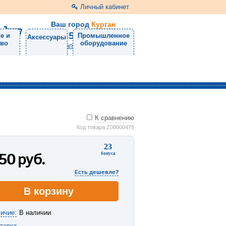
Личный кабинет
Ваш город
Курган
8 (3522) 46-05-10
е и
Промышленное
Аксессуары
тво
оборудование
Напишите нам
К сравнению
Код товара Z00000478
23
150
руб.
бонуса
Есть дешевле?
В корзину
ичие:
В наличии
тавка