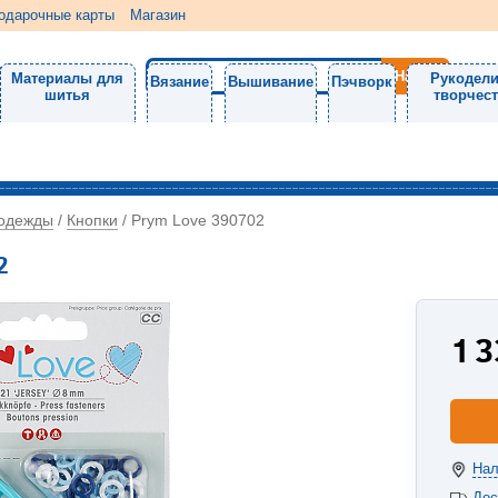
одарочные карты
Магазин
Материалы для
Рукодели
Вязание
Вышивание
Пэчворк
шитья
творчес
 одежды
Кнопки
/
/
Prym Love 390702
2
1 
Нал
Дос