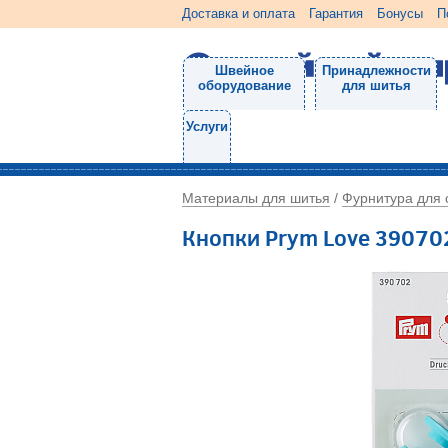
Доставка и оплата
Гарантия
Бонусы
П
Швейное
Принадлежности
оборудование
для шитья
Услуги
Материалы для шитья
Фурнитура для
/
Кнопки Prym Love 39070