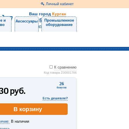
Личный кабинет
Ваш город
Курган
8 (3522) 46-05-10
е и
Промышленное
Аксессуары
тво
оборудование
Напишите нам
К сравнению
Код товара Z00001766
26
330
руб.
бонусов
Есть дешевле?
В корзину
ичие:
В наличии
тавка