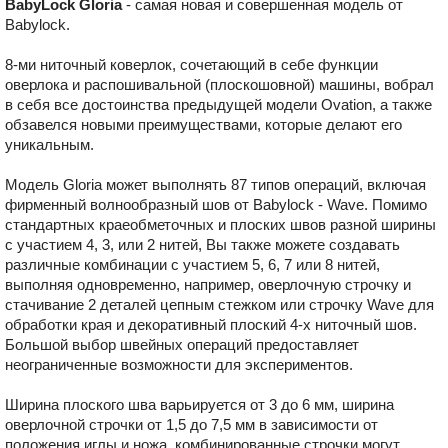
BabyLock Gloria
- самая новая и совершенная модель от
Babylock.
8-ми ниточный коверлок, сочетающий в себе функции
оверлока и распошивальной (плоскошовной) машины, вобрал
в себя все достоинства предыдущей модели Ovation, а также
обзавелся новыми преимуществами, которые делают его
уникальным.
Модель Gloria может выполнять 87 типов операций, включая
фирменный волнообразный шов от Babylock - Wave. Помимо
стандартных краеобметочных и плоских швов разной ширины
с участием 4, 3, или 2 нитей, Вы также можете создавать
различные комбинации с участием 5, 6, 7 или 8 нитей,
выполняя одновременно, например, оверлочную строчку и
стачивание 2 деталей цепным стежком или строчку Wave для
обработки края и декоративный плоский 4-х ниточный шов.
Большой выбор швейных операций предоставляет
неограниченные возможности для экспериментов.
Ширина плоского шва варьируется от 3 до 6 мм, ширина
оверлочной строчки от 1,5 до 7,5 мм в зависимости от
положения иглы и ножа, комбинированные строчки могут