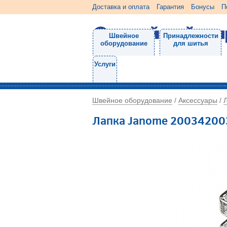
Доставка и оплата
Гарантия
Бонусы
П
Швейное
Принадлежности
оборудование
для шитья
Услуги
Швейное оборудование
Аксессуары
/
/
Лапка Janome 20034200