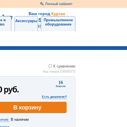
Личный кабинет
Ваш город
Курган
8 (3522) 46-05-10
е и
Промышленное
Аксессуары
тво
оборудование
Напишите нам
К сравнению
Код товара Z00000272
16
0
руб.
бонусов
Есть дешевле?
В корзину
ичие:
В наличии
тавка