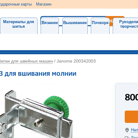
одарочные карты
Магазин
Материалы для
Рукодели
Вязание
Вышивание
Пэчворк
шитья
творчес
Лапки для швейных машин
/
Janome 200342003
3 для вшивания молнии
80
Нал
Дос