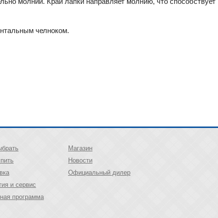
ельно молнии. Край лапки направляет молнию, что способствуе
онтальным челноком.
ыбрать
Магазин
упить
Новости
вка
Официальный дилер
тия и сервис
ная программа