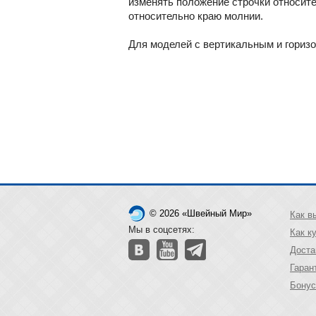
изменять положение строчки относит
относительно краю молнии.
Для моделей с вертикальным и гориз
© 2026 «Швейный Мир»
Как в
Мы в соцсетях:
Как к
Доста
Гаран
Бонус