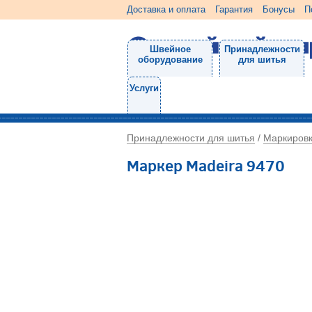
Доставка и оплата
Гарантия
Бонусы
П
Швейное
Принадлежности
оборудование
для шитья
Услуги
Принадлежности для шитья
Маркиров
/
Маркер Madeira 9470