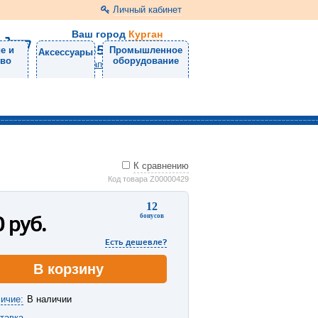
Личный кабинет
Ваш город
Курган
8 (3522) 46-05-10
е и
Промышленное
Аксессуары
тво
оборудование
Напишите нам
К сравнению
Код товара Z00000429
12
0
руб.
бонусов
Есть дешевле?
В корзину
ичие:
В наличии
тавка