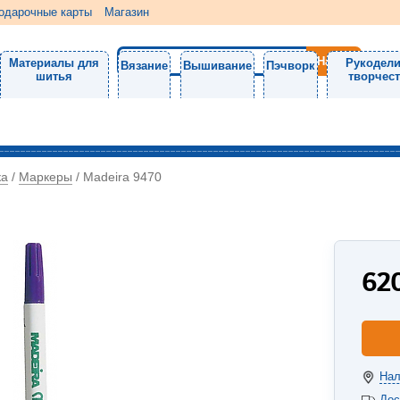
одарочные карты
Магазин
Материалы для
Рукодели
Вязание
Вышивание
Пэчворк
шитья
творчес
ка
Маркеры
/
/
Madeira 9470
62
Нал
Дос