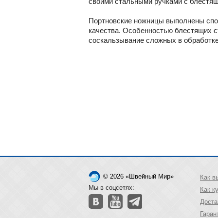
своими стальными ручками с блестящи
Портновские ножницы выполнены спос
качества. Особенностью блестящих с
соскальзывание сложных в обработке 
© 2026 «Швейный Мир»
Как в
Мы в соцсетях:
Как к
Доста
Гаран