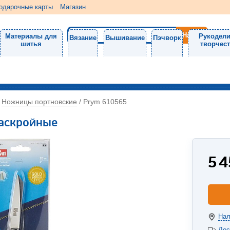
одарочные карты
Магазин
Материалы для
Рукодели
Вязание
Вышивание
Пэчворк
шитья
творчес
Ножницы портновские
/
/
Prym 610565
аскройные
5 
Нал
Дос