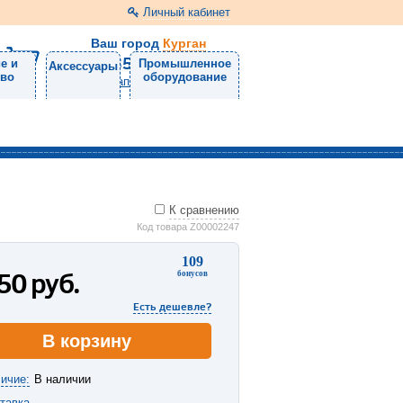
Личный кабинет
Ваш город
Курган
8 (3522) 46-05-10
е и
Промышленное
Аксессуары
тво
оборудование
Напишите нам
К сравнению
Код товара Z00002247
109
450
руб.
бонусов
Есть дешевле?
В корзину
ичие:
В наличии
тавка