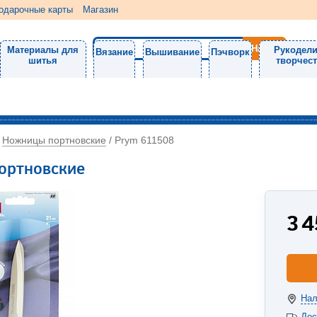
одарочные карты
Магазин
Материалы для
Рукодели
Вязание
Вышивание
Пэчворк
шитья
творчес
Ножницы портновские
/
/
Prym 611508
ортновские
3 
Нал
Дос