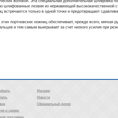
тических волокон. Эта специальная дополнительная шлифовка 
но шлифованные лезвия из нержавеющей высококачественной с
ц встречаются только в одной точке и предотвращают сдавлива
 этих портновских ножниц обеспечивает, прежде всего, мягкая р
альцев и тем самым выигрывает за счет низкого усилия при резк
ыбрать
Магазин
упить
Новости
вка
Официальный дилер
тия и сервис
ная программа