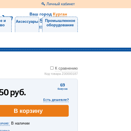
Личный кабинет
Ваш город
Курган
8 (3522) 46-05-10
е и
Промышленное
Аксессуары
тво
оборудование
Напишите нам
К сравнению
Код товара Z00000187
69
450
руб.
бонусов
Есть дешевле?
В корзину
ичие:
В наличии
тавка