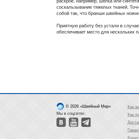
раскрое, например, шелка или синте
соскальзывание тяжелых тканей. Точ
собой так, что бранши швейных ножни
Приятную работу без устали в случае
обеспечивает место для нескольких п
© 2026 «Швейный Мир»
Как в
Мы в соцсетях:
Как к
Доста
Гаран
Бонус