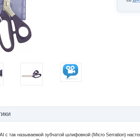
тики
I с так называемой зубчатой шлифовкой (Micro Serration) насто