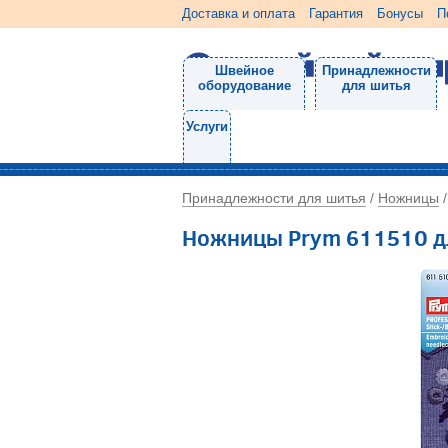
Доставка и оплата
Гарантия
Бонусы
П
Швейное
Принадлежности
оборудование
для шитья
Услуги
Принадлежности для шитья
Ножницы
/
Ножницы Prym 611510 д