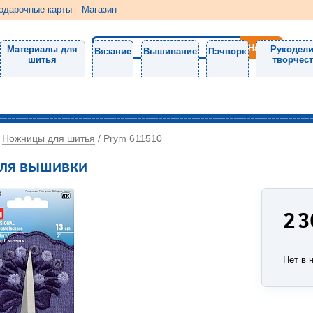
одарочные карты
Магазин
Материалы для
Рукодели
Вязание
Вышивание
Пэчворк
шитья
творчес
Ножницы для шитья
/
/
Prym 611510
ля вышивки
2 
Нет в 