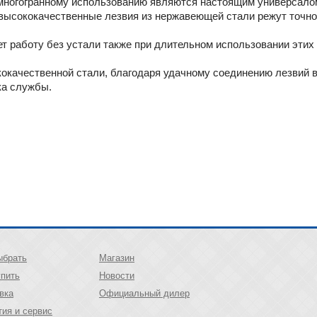
 многогранному использованию являются настоящим универсалом
 высококачественные лезвия из нержавеющей стали режут точно
т работу без устали также при длительном использовании этих
кокачественной стали, благодаря удачному соединению лезвий 
ока службы.
ыбрать
Магазин
упить
Новости
вка
Официальный дилер
тия и сервис