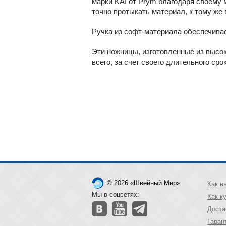
марки KAI от Prym благодаря своему
точно протыкать материал, к тому же
Ручка из софт-материала обеспечивае
Эти ножницы, изготовленные из высо
всего, за счет своего длительного ср
© 2026 «Швейный Мир»
Как в
Мы в соцсетях:
Как к
Доста
Гаран