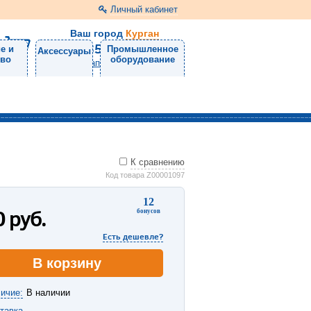
Личный кабинет
Ваш город
Курган
8 (3522) 46-05-10
е и
Промышленное
Аксессуары
тво
оборудование
Напишите нам
К сравнению
Код товара Z00001097
12
0
руб.
бонусов
Есть дешевле?
В корзину
ичие:
В наличии
тавка