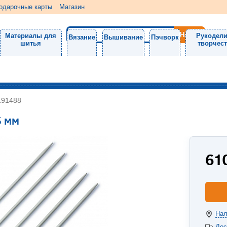
одарочные карты
Магазин
Материалы для
Рукодели
Вязание
Вышивание
Пэчворк
шитья
творчес
191488
5 мм
61
Нал
Дос