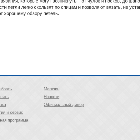
зания, которые могут возникнуть – от чулок и носков, до шапок
ти петли легко скользят по спицам и позволяют вязать, не уста
т хорошему обзору петель.
ыбрать
Магазин
упить
Новости
вка
Официальный дилер
тия и сервис
ная программа