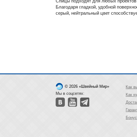
Спицы подходят для любых проектов вя
Благодаря гладкой, удобной поверхнос
серый, нейтральный цвет способствуе
© 2026 «Швейный Мир»
Как в
Мы в соцсетях:
Как к
Доста
Гаран
Бонус