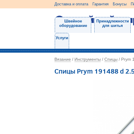
Доставка и оплата
Гарантия
Бонусы
П
Швейное
Принадлежности
оборудование
для шитья
Услуги
Вязание
Инструменты
Спицы
/
/
/
Prym 
Спицы Prym 191488 d 2.