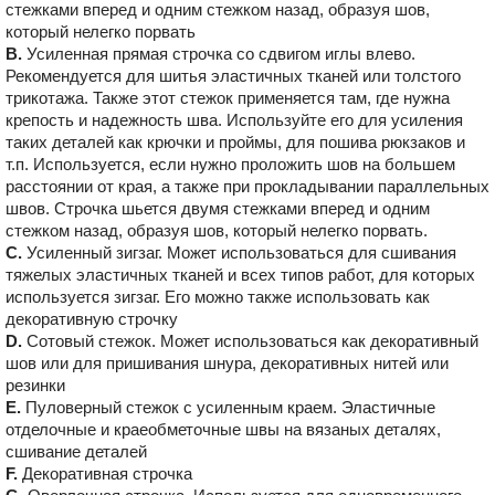
стежками вперед и одним стежком назад, образуя шов,
который нелегко порвать
B.
Усиленная прямая строчка со сдвигом иглы влево.
Рекомендуется для шитья эластичных тканей или толстого
трикотажа. Также этот стежок применяется там, где нужна
крепость и надежность шва. Используйте его для усиления
таких деталей как крючки и проймы, для пошива рюкзаков и
т.п. Используется, если нужно проложить шов на большем
расстоянии от края, а также при прокладывании параллельных
швов. Строчка шьется двумя стежками вперед и одним
стежком назад, образуя шов, который нелегко порвать.
C.
Усиленный зигзаг. Может использоваться для сшивания
тяжелых эластичных тканей и всех типов работ, для которых
используется зигзаг. Его можно также использовать как
декоративную строчку
D.
Сотовый стежок. Может использоваться как декоративный
шов или для пришивания шнура, декоративных нитей или
резинки
E.
Пуловерный стежок с усиленным краем. Эластичные
отделочные и краеобметочные швы на вязаных деталях,
сшивание деталей
F.
Декоративная строчка